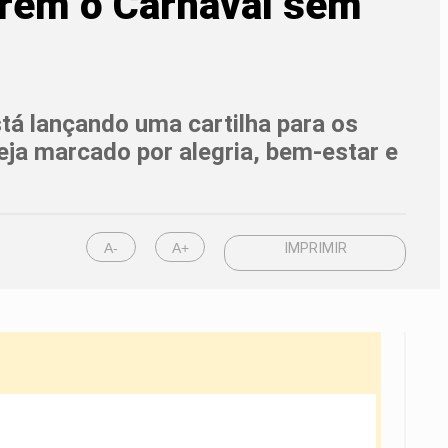
tirem o Carnaval sem
tá lançando uma cartilha para os
eja marcado por alegria, bem-estar e
A-
A+
IMPRIMIR