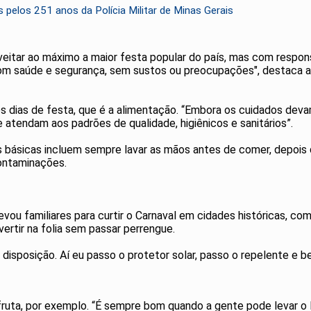
pelos 251 anos da Polícia Militar de Minas Gerais
veitar ao máximo a maior festa popular do país, mas com respon
com saúde e segurança, sem sustos ou preocupações", destaca a
 os dias de festa, que é a alimentação. “Embora os cuidados deva
 atendam aos padrões de qualidade, higiênicos e sanitários”.
básicas incluem sempre lavar as mãos antes de comer, depois de
ontaminações.
levou familiares para curtir o Carnaval em cidades históricas, c
vertir na folia sem passar perrengue.
isposição. Aí eu passo o protetor solar, passo o repelente e be
fruta, por exemplo. “É sempre bom quando a gente pode levar o l