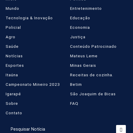
Mundo
Entretenimento
Tecnologia & Inovação
Educação
Policial
Economia
Agro
Justiça
Saúde
Conteúdo Patrocinado
Notícias
Mateus Leme
Esportes
Minas Gerais
Itaúna
Receitas de cozinha.
Campeonato Mineiro 2023
Betim
Igarapé
São Joaquim de Bicas
Sobre
FAQ
Contato
Termos de Uso e Privacidade
Esse site utiliza cookies para melhorar sua
experiência de navegação. Ao continuar o acesso,
Pesquisar Notícia