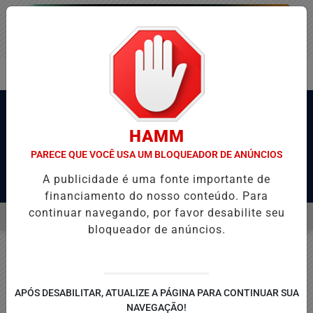
HAMM
PARECE QUE VOCÊ USA UM BLOQUEADOR DE ANÚNCIOS
A publicidade é uma fonte importante de
Pesquisar Notícia
financiamento do nosso conteúdo. Para
continuar navegando, por favor desabilite seu
MENU
O-MG EMPATA COM O JUVENTUDE E DEIXA VAGA NAS QUARTAS DA CO
bloqueador de anúncios.
EM ALTA
APÓS DESABILITAR, ATUALIZE A PÁGINA PARA CONTINUAR SUA
NAVEGAÇÃO!