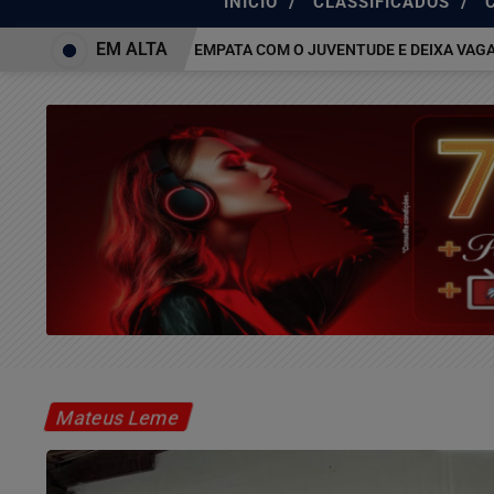
/
/
INÍCIO
CLASSIFICADOS
EM ALTA
ATLÉTICO-MG EMPATA COM O JUVENTUDE E DEIXA VAGA NAS Q
Mateus Leme