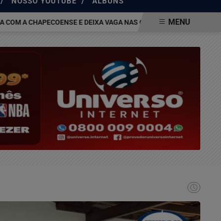
/
/
NOSSO YOUTUBE
ÁLBUNS
MENU
A CHAPECOENSE E DEIXA VAGA NAS QUARTAS DA COPA DO BRASIL E