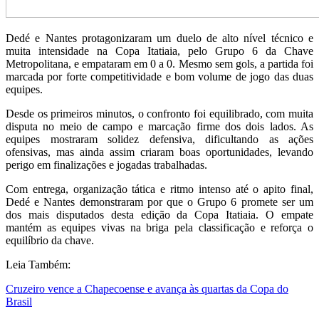
Dedé e Nantes protagonizaram um duelo de alto nível técnico e
muita intensidade na Copa Itatiaia, pelo Grupo 6 da Chave
Metropolitana, e empataram em 0 a 0. Mesmo sem gols, a partida foi
marcada por forte competitividade e bom volume de jogo das duas
equipes.
Desde os primeiros minutos, o confronto foi equilibrado, com muita
disputa no meio de campo e marcação firme dos dois lados. As
equipes mostraram solidez defensiva, dificultando as ações
ofensivas, mas ainda assim criaram boas oportunidades, levando
perigo em finalizações e jogadas trabalhadas.
Com entrega, organização tática e ritmo intenso até o apito final,
Dedé e Nantes demonstraram por que o Grupo 6 promete ser um
dos mais disputados desta edição da Copa Itatiaia. O empate
mantém as equipes vivas na briga pela classificação e reforça o
equilíbrio da chave.
Leia Também:
Cruzeiro vence a Chapecoense e avança às quartas da Copa do
Brasil