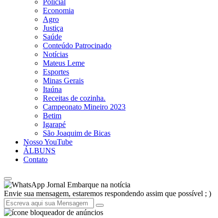
Policial
Economia
Agro
Justiça
Saúde
Conteúdo Patrocinado
Notícias
Mateus Leme
Esportes
Minas Gerais
Itaúna
Receitas de cozinha.
Campeonato Mineiro 2023
Betim
Igarapé
São Joaquim de Bicas
Nosso YouTube
ÁLBUNS
Contato
Jornal Embarque na notícia
Envie sua mensagem, estaremos respondendo assim que possível ; )