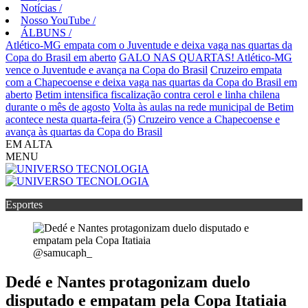
Notícias
/
Nosso YouTube
/
ÁLBUNS
/
Atlético-MG empata com o Juventude e deixa vaga nas quartas da
Copa do Brasil em aberto
GALO NAS QUARTAS! Atlético-MG
vence o Juventude e avança na Copa do Brasil
Cruzeiro empata
com a Chapecoense e deixa vaga nas quartas da Copa do Brasil em
aberto
Betim intensifica fiscalização contra cerol e linha chilena
durante o mês de agosto
Volta às aulas na rede municipal de Betim
acontece nesta quarta-feira (5)
Cruzeiro vence a Chapecoense e
avança às quartas da Copa do Brasil
EM ALTA
MENU
Esportes
@samucaph_
Dedé e Nantes protagonizam duelo
disputado e empatam pela Copa Itatiaia