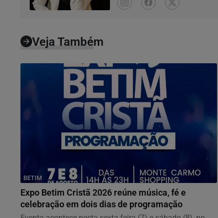
Veja Também
BETIM
Expo Betim Cristã 2026 reúne música, fé e
celebração em dois dias de programação
Evento acontece nesta sexta-feira (7) e sábado (8), no