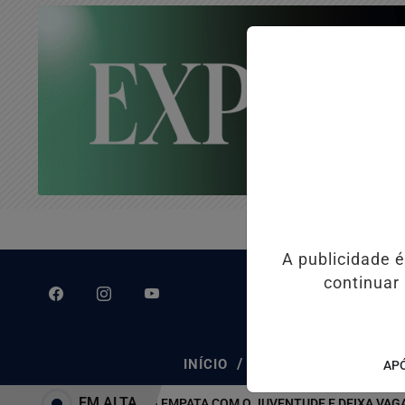
A publicidade 
continuar
/
/
INÍCIO
CLASSIFICADOS
APÓ
EM ALTA
ATLÉTICO-MG EMPATA COM O JUVENTUDE E DEIXA VAGA NAS 