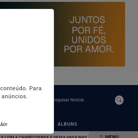
SEXTA-FEIRA, 07 DE AGOSTO 2026
 conteúdo. Para
 anúncios.
Pesquisar Notícia
/
/
NOSSO YOUTUBE
ÁLBUNS
ÇÃO!
MENU
 A CHAPECOENSE E DEIXA VAGA NAS QUARTAS DA COPA DO BRASIL 