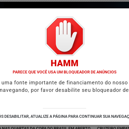
HAMM
PARECE QUE VOCÊ USA UM BLOQUEADOR DE ANÚNCIOS
é uma fonte importante de financiamento do nosso
 navegando, por favor desabilite seu bloqueador de
/
/
/
COLUNAS
GUIA COMERCIAL
EDIÇÕES
NOTÍCIAS
S DESABILITAR, ATUALIZE A PÁGINA PARA CONTINUAR SUA NAVEGA
QUARTAS DA COPA DO BRASIL EM ABERTO
CRUZEIRO EMPATA COM