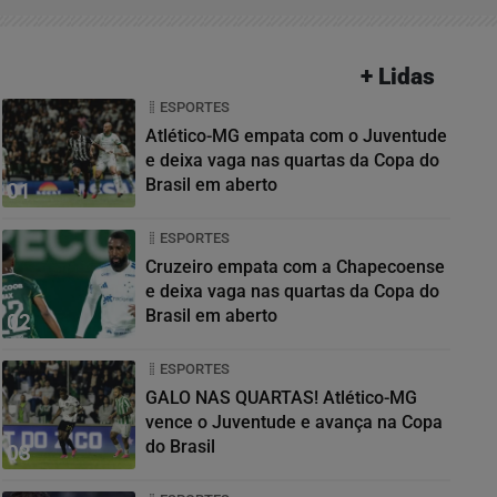
+ Lidas
ESPORTES
Atlético-MG empata com o Juventude
e deixa vaga nas quartas da Copa do
Brasil em aberto
01
ESPORTES
Cruzeiro empata com a Chapecoense
e deixa vaga nas quartas da Copa do
Brasil em aberto
02
ESPORTES
GALO NAS QUARTAS! Atlético-MG
vence o Juventude e avança na Copa
do Brasil
03