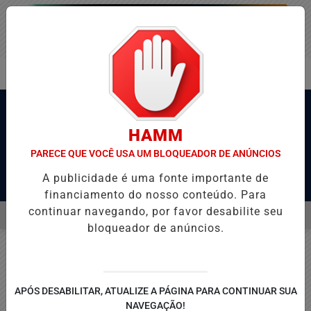
HAMM
PARECE QUE VOCÊ USA UM BLOQUEADOR DE ANÚNCIOS
A publicidade é uma fonte importante de
Pesquisar Notícia
financiamento do nosso conteúdo. Para
continuar navegando, por favor desabilite seu
MENU
-MG EMPATA COM O JUVENTUDE E DEIXA VAGA NAS QUARTAS DA CO
bloqueador de anúncios.
EM ALTA
APÓS DESABILITAR, ATUALIZE A PÁGINA PARA CONTINUAR SUA
NAVEGAÇÃO!