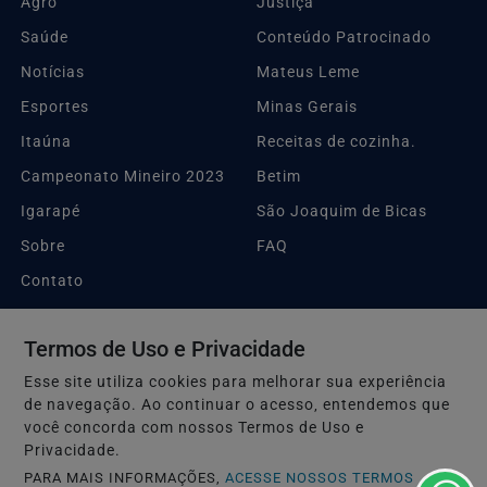
Agro
Justiça
Saúde
Conteúdo Patrocinado
Notícias
Mateus Leme
Esportes
Minas Gerais
Itaúna
Receitas de cozinha.
Campeonato Mineiro 2023
Betim
Igarapé
São Joaquim de Bicas
Sobre
FAQ
Contato
Termos de Uso e Privacidade
Pesquisar Notícia
Esse site utiliza cookies para melhorar sua experiência
de navegação. Ao continuar o acesso, entendemos que
Embarque na Notícia
você concorda com nossos Termos de Uso e
Privacidade.
Termos de Uso e Privacidade
PARA MAIS INFORMAÇÕES,
ACESSE NOSSOS TERMOS