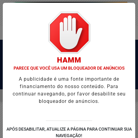
HAMM
PARECE QUE VOCÊ USA UM BLOQUEADOR DE ANÚNCIOS
A publicidade é uma fonte importante de
Pesquisar Notícia
financiamento do nosso conteúdo. Para
continuar navegando, por favor desabilite seu
MENU
O-MG EMPATA COM O JUVENTUDE E DEIXA VAGA NAS QUARTAS DA CO
bloqueador de anúncios.
EM ALTA
APÓS DESABILITAR, ATUALIZE A PÁGINA PARA CONTINUAR SUA
NAVEGAÇÃO!