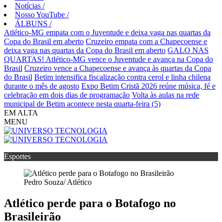
Notícias
/
Nosso YouTube
/
ÁLBUNS
/
Atlético-MG empata com o Juventude e deixa vaga nas quartas da
Copa do Brasil em aberto
Cruzeiro empata com a Chapecoense e
deixa vaga nas quartas da Copa do Brasil em aberto
GALO NAS
QUARTAS! Atlético-MG vence o Juventude e avança na Copa do
Brasil
Cruzeiro vence a Chapecoense e avança às quartas da Copa
do Brasil
Betim intensifica fiscalização contra cerol e linha chilena
durante o mês de agosto
Expo Betim Cristã 2026 reúne música, fé e
celebração em dois dias de programação
Volta às aulas na rede
municipal de Betim acontece nesta quarta-feira (5)
EM ALTA
MENU
Esportes
Pedro Souza/ Atlético
Atlético perde para o Botafogo no
Brasileirão