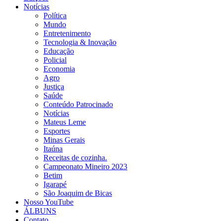
Notícias
Política
Mundo
Entretenimento
Tecnologia & Inovação
Educação
Policial
Economia
Agro
Justiça
Saúde
Conteúdo Patrocinado
Notícias
Mateus Leme
Esportes
Minas Gerais
Itaúna
Receitas de cozinha.
Campeonato Mineiro 2023
Betim
Igarapé
São Joaquim de Bicas
Nosso YouTube
ÁLBUNS
Contato