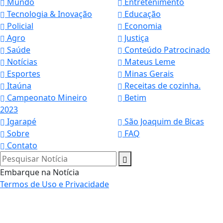
Mundo
Entretenimento
Tecnologia & Inovação
Educação
Policial
Economia
Agro
Justiça
Saúde
Conteúdo Patrocinado
Notícias
Mateus Leme
Esportes
Minas Gerais
Itaúna
Receitas de cozinha.
Campeonato Mineiro
Betim
2023
Igarapé
São Joaquim de Bicas
Sobre
FAQ
Contato
Pesquisar Notícia
Embarque na Notícia
Termos de Uso e Privacidade
Termos de Uso e Privacidade
Esse site utiliza cookies para melhorar sua
experiência de navegação. Ao continuar o acesso,
entendemos que você concorda com nossos Termos