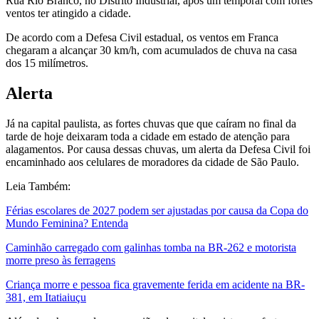
Rua Rio Branco, no Distrito Industrial, após um temporal com fortes
ventos ter atingido a cidade.
De acordo com a Defesa Civil estadual, os ventos em Franca
chegaram a alcançar 30 km/h, com acumulados de chuva na casa
dos 15 milímetros.
Alerta
Já na capital paulista, as fortes chuvas que que caíram no final da
tarde de hoje deixaram toda a cidade em estado de atenção para
alagamentos. Por causa dessas chuvas, um alerta da Defesa Civil foi
encaminhado aos celulares de moradores da cidade de São Paulo.
Leia Também:
Férias escolares de 2027 podem ser ajustadas por causa da Copa do
Mundo Feminina? Entenda
Caminhão carregado com galinhas tomba na BR-262 e motorista
morre preso às ferragens
Criança morre e pessoa fica gravemente ferida em acidente na BR-
381, em Itatiaiuçu