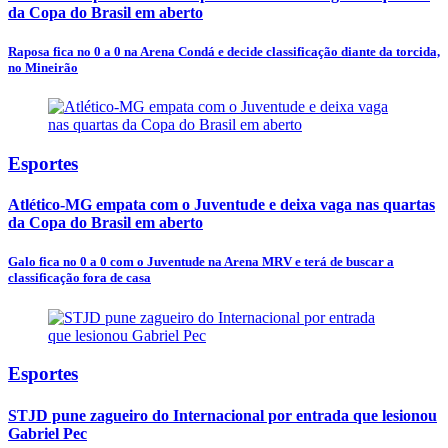
da Copa do Brasil em aberto
Raposa fica no 0 a 0 na Arena Condá e decide classificação diante da torcida,
no Mineirão
Esportes
Atlético-MG empata com o Juventude e deixa vaga nas quartas
da Copa do Brasil em aberto
Galo fica no 0 a 0 com o Juventude na Arena MRV e terá de buscar a
classificação fora de casa
Esportes
STJD pune zagueiro do Internacional por entrada que lesionou
Gabriel Pec