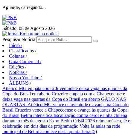
Aguarde, carregando...
Sábado, 08 de Agosto 2026
Pesquisar Notícia
Início
/
Classificados
/
Colunas
/
Guia Comercial
/
Edições
/
Notícias
/
Nosso YouTube
/
ÁLBUNS
/
Atlético-MG empata com o Juventude e deixa vaga nas quartas da
Copa do Brasil em aberto
Cruzeiro empata com a Chapecoense e
deixa vaga nas quartas da Copa do Brasil em aberto
GALO NAS
QUARTAS! Atlético-MG vence o Juventude e avança na Copa do
Brasil
Cruzeiro vence a Chapecoense e avança às quartas da Copa
do Brasil
Betim intensifica fiscalização contra cerol e linha chilena
durante o mês de agosto
Expo Betim Cristã 2026 reúne música, fé e
celebração em dois dias de programação
Volta às aulas na rede
municipal de Betim acontece nesta quarta-feira (5)